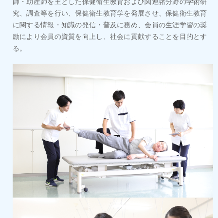
2024/01/31
師・助産師を主とした保健衛生教育および関連諸分野の学術研
金田嘉清理事長の挨拶
究、調査等を行い、保健衛生教育学を発展させ、保健衛生教育
に関する情報・知識の発信・普及に務め、会員の生涯学習の奨
励により会員の資質を向上し、社会に貢献することを目的とす
る。